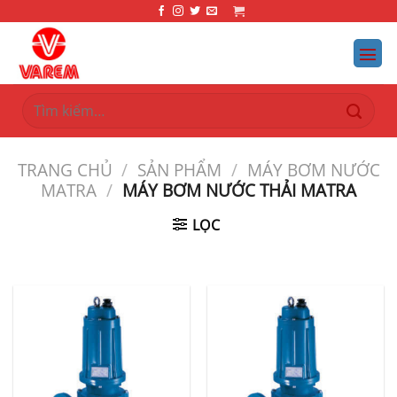
Bỏ
qua
nội
dung
Tìm
kiếm:
TRANG CHỦ
/
SẢN PHẨM
/
MÁY BƠM NƯỚC
MATRA
/
MÁY BƠM NƯỚC THẢI MATRA
LỌC