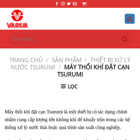
Bỏ
qua
nội
dung
Tìm
kiếm:
TRANG CHỦ
/
SẢN PHẨM
/
THIẾT BỊ XỬ LÝ
NƯỚC TSURUMI
/
MÁY THỔI KHÍ ĐẶT CẠN
TSURUMI
LỌC
Máy thổi khí đặt cạn Tsurumi là một thiết bị có tác dụng chính
nhằm cung cấp lượng lớn không khí để khuấy trộn trong các hệ
thống xử lý nước thải hoặc quá trình sản xuất công nghiệp.