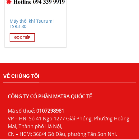
Máy thổi khí Tsurumi
TSR3-80
ĐỌC TIẾP
VỀ CHÚNG TÔI
CÔNG TY CỔ PHẦN MATRA QUỐC TẾ
Mã số thuế:
0107298981
VP – HN: Số 41 Ngõ 1277 Giải Phóng, Phường Hoàng
Mai, Thành phố Hà Nội,.
CN – HCM: 366/4 Gò Dầu, phường Tân Sơn Nhì,