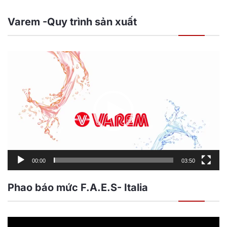
Varem -Quy trình sản xuất
Trình
chơi
Video
00:00
03:50
Phao báo mức F.A.E.S- Italia
Trình