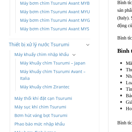
Bình tí
Máy bơm chìm Tsurumi Avant MYB
sản phẩ
Máy bơm chìm Tsurumi Avant MYU
(Italy)
Máy bơm chìm Tsurumi Avant MYG
động củ
Máy bơm chìm Tsurumi Avant MYS
Bình tí
Thiết bị xử lý nước Tsurumi
Bình 
Máy khuấy chìm nhập khẩu
Máy khuấy chìm Tsurumi – Japan
Mã
Thư
Máy khuấy chìm Tsurumi Avant –
Nhà
Italia
Lo
Máy khuấy chìm Zirantec
Tìn
Bả
Máy thổi khí đặt cạn Tsurumi
Giá
Máy sục khí chìm Tsurumi
Hot
Bơm hút váng bọt Tsurumi
Bình tí
Phao báo mức nhập khẩu