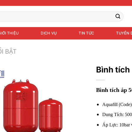
GIỚI THIỆU
DỊCH VỤ
TIN TỨC
TUYỂN 
I BẬT
Bình tích 
Bình tích áp 5
Aquafill (Cod
Dung Tích: 500 
Áp Lực: 10bar 