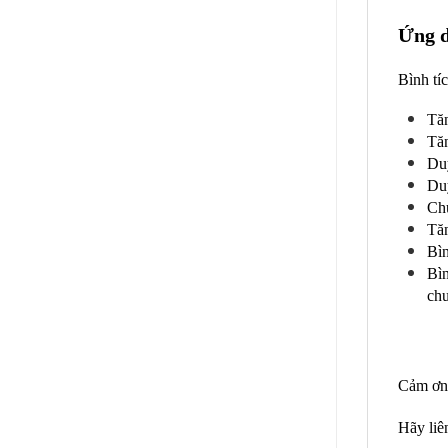
Ứng d
Bình tí
Tăn
Tăn
Duy
Duy
Chú
Tăn
Bìn
Bìn
ch
Cảm ơn 
Hãy liê