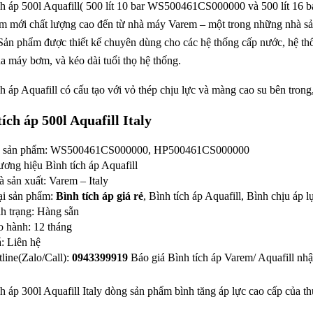
ch áp 500l Aquafill( 500 lít 10 bar WS500461CS000000 và 500 lít 16 
m mới chất lượng cao đến từ nhà máy Varem – một trong những nhà sản 
. Sản phẩm được thiết kế chuyên dùng cho các hệ thống cấp nước, hệ t
a máy bơm, và kéo dài tuổi thọ hệ thống.
ch áp Aquafill có cấu tạo với vỏ thép chịu lực và màng cao su bên trong,
tích áp 500l Aquafill Italy
 sản phẩm: WS500461CS000000, HP500461CS000000
ơng hiệu Bình tích áp Aquafill
 sản xuất: Varem – Italy
ại sản phẩm:
Bình tích áp giá rẻ
, Bình tích áp Aquafill, Bình chịu áp 
h trạng: Hàng sẵn
o hành: 12 tháng
: Liên hệ
line(Zalo/Call):
0943399919
Báo giá Bình tích áp Varem/ Aquafill nhậ
ch áp 300l Aquafill Italy dòng sản phẩm bình tăng áp lực cao cấp của th