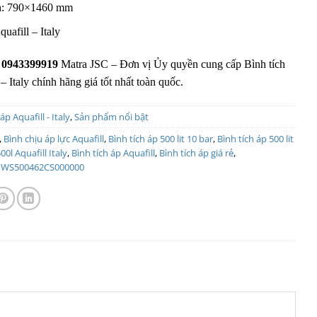
nh: 790×1460 mm
uafill – Italy
:
0943399919
Matra JSC – Đơn vị Ủy quyền cung cấp Bình tích
– Italy chính hãng giá tốt nhất toàn quốc.
áp Aquafill - Italy
,
Sản phẩm nổi bật
,
Bình chịu áp lực Aquafill
,
Bình tích áp 500 lit 10 bar
,
Bình tích áp 500 lit
00l Aquafill Italy
,
Bình tích áp Aquafill
,
Bình tích áp giá rẻ
,
,
WS500462CS000000