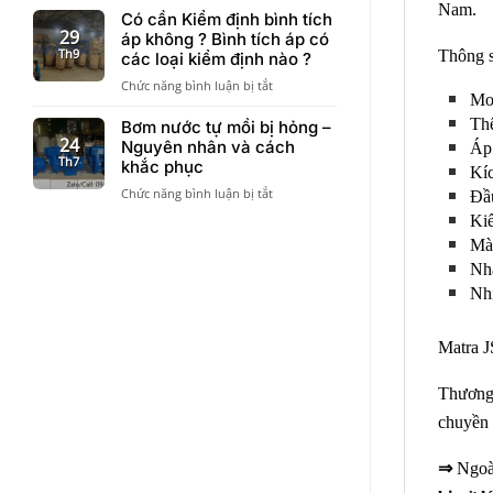
Nam.
mới
sơ
Có cần Kiểm định bình tích
thoát
nhất
–
29
nước
áp không ? Bình tích áp có
Chứng
Th9
kịch
Thông s
các loại kiểm định nào ?
chỉ
sàn
ở
Chức năng bình luận bị tắt
chất
Mo
Có
lượng
cần
Thể
Bơm nước tự mồi bị hỏng –
bình
Kiểm
24
Nguyên nhân và cách
áp
Áp 
định
Th7
lực
khắc phục
Kí
bình
Varem
ở
Chức năng bình luận bị tắt
Đầu
tích
cần
Bơm
áp
khi
Ki
nước
không
đưa
Mà
tự
?
vào
mồi
Nhà
Bình
công
bị
tích
Nhi
trình
hỏng
áp
–
có
Nguyên
các
Matra J
nhân
loại
và
kiểm
Thương 
cách
định
khắc
nào
chuyền
phục
?
⇒
Ngoài