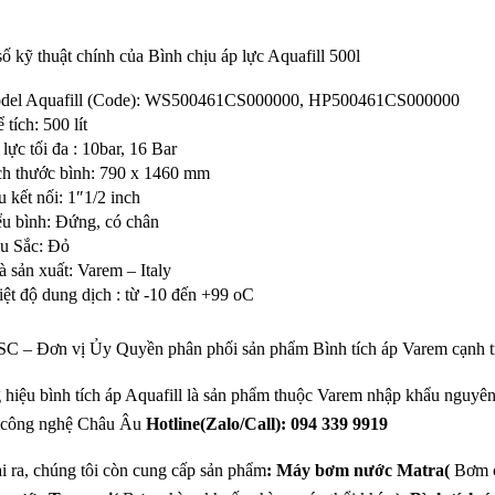
ố kỹ thuật chính của Bình chịu áp lực Aquafill 500l
del Aquafill (Code): WS500461CS000000, HP500461CS000000
 tích: 500 lít
lực tối đa : 10bar, 16 Bar
ch thước bình: 790 x 1460 mm
 kết nối: 1″1/2 inch
ểu bình: Đứng, có chân
u Sắc: Đỏ
 sản xuất: Varem – Italy
ệt độ dung dịch : từ -10 đến +99 oC
SC – Đơn vị Ủy Quyền phân phối sản phẩm Bình tích áp Varem cạnh tra
hiệu bình tích áp Aquafill là sản phẩm thuộc Varem nhập khẩu nguyên 
 công nghệ Châu Âu
Hotline(Zalo/Call): 094 339 9919
 ra, chúng tôi còn cung cấp sản phẩm
: Máy bơm nước Matra(
Bơm c