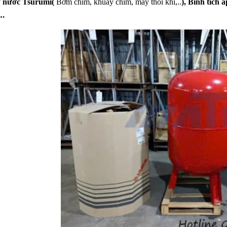
lý nước Tsurumi(
Bơm chìm, khuấy chìm, máy thổi khí,..
), Bình tích 
….