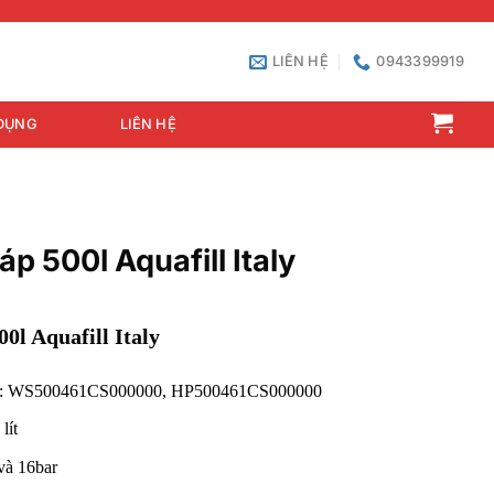
LIÊN HỆ
0943399919
DỤNG
LIÊN HỆ
áp 500l Aquafill Italy
00l Aquafill Italy
e): WS500461CS000000, HP500461CS000000
lít
và 16bar