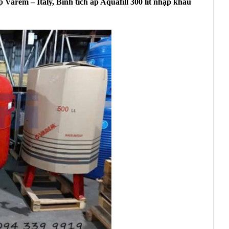
áp Varem – Italy,
Bình tích áp Aquafill 300 lít
nhập khẩu