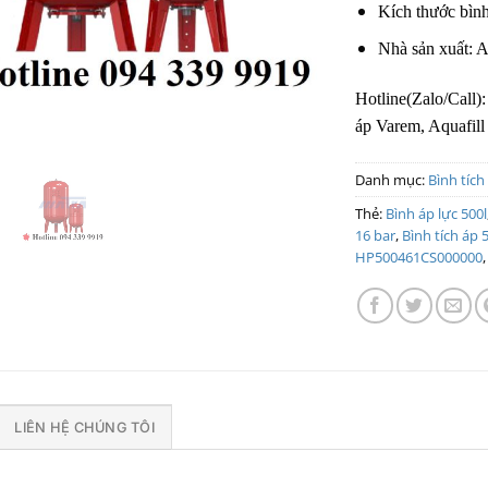
Kích thước bì
Nhà sản xuất: Aq
Hotline(Zalo/Call)
áp Varem, Aquafill 
Danh mục:
Bình tích 
Thẻ:
Bình áp lực 500l
16 bar
,
Bình tích áp 5
HP500461CS000000
LIÊN HỆ CHÚNG TÔI