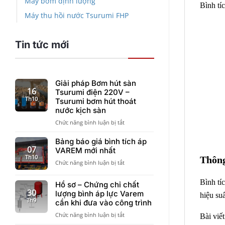
Máy bơm định lượng
Bình tí
Máy thu hồi nước Tsurumi FHP
Tin tức mới
Giải pháp Bơm hút sàn
16
Tsurumi điện 220V –
Th10
Tsurumi bơm hút thoát
nước kịch sàn
ở
Chức năng bình luận bị tắt
Giải
pháp
Bảng báo giá bình tích áp
Bơm
07
VAREM mới nhất
hút
Th10
Thông
ở
Chức năng bình luận bị tắt
sàn
Bảng
Tsurumi
báo
điện
Bình tí
Hồ sơ – Chứng chỉ chất
giá
220V
30
lượng bình áp lực Varem
hiệu su
bình
–
Th9
cần khi đưa vào công trình
tích
Tsurumi
áp
ở
Chức năng bình luận bị tắt
bơm
Bài viết
VAREM
Hồ
hút