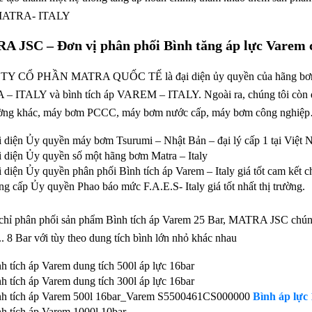
MATRA- ITALY
 JSC – Đơn vị phân phối Bình tăng áp lực Varem c
Y CỔ PHẦN MATRA QUỐC TẾ là đại diện ủy quyền của hãng bơ
 ITALY và bình tích áp VAREM – ITALY. Ngoài ra, chúng tôi còn đại
ờng khác, máy bơm PCCC, máy bơm nước cấp, máy bơm công nghiệp…..T
 diện Ủy quyền máy bơm Tsurumi – Nhật Bản – đại lý cấp 1 tại Việt 
 diện Ủy quyền số một hãng bơm Matra – Italy
 diện Ủy quyền phân phối Bình tích áp Varem – Italy giá tốt cam kết 
g cấp Ủy quyền Phao báo mức F.A.E.S- Italy giá tốt nhất thị trường.
hỉ phân phối sản phẩm Bình tích áp Varem 25 Bar, MATRA JSC chúng t
,.. 8 Bar với tùy theo dung tích bình lớn nhỏ khác nhau
h tích áp Varem dung tích 500l áp lực 16bar
h tích áp Varem dung tích 300l áp lực 16bar
nh tích áp Varem 500l 16bar_Varem S5500461CS000000
Bình áp lực
h tích áp Varem 1000l 10bar…..