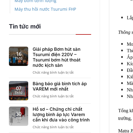
Máy bơm định lượng
Gi
Máy thu hồi nước Tsurumi FHP
Co
Lắp
Tin tức mới
Thông 
Mo
Giải pháp Bơm hút sàn
Thể
16
Tsurumi điện 220V –
Áp 
Th10
Tsurumi bơm hút thoát
Kí
nước kịch sàn
Đầu
ở
Chức năng bình luận bị tắt
Ki
Giải
pháp
Bảng báo giá bình tích áp
Mà
Bơm
07
VAREM mới nhất
Nhi
hút
Th10
ở
Chức năng bình luận bị tắt
Nh
sàn
Bảng
Tsurumi
báo
điện
Hồ sơ – Chứng chỉ chất
Tổng kh
giá
220V
30
lượng bình áp lực Varem
bình
–
trường,
Th9
cần khi đưa vào công trình
tích
Tsurumi
áp
ở
Chức năng bình luận bị tắt
bơm
Matra J
VAREM
Hồ
hút