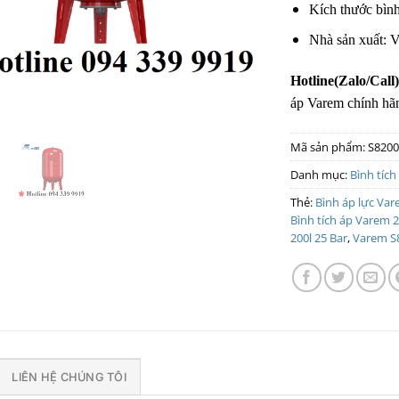
Kích thước bì
Nhà sản xuất: 
Hotline(Zalo/Call
áp Varem chính hãn
Mã sản phẩm:
S820
Danh mục:
Bình tích
Thẻ:
Bình áp lực Var
Bình tích áp Varem 2
200l 25 Bar
,
Varem S
LIÊN HỆ CHÚNG TÔI