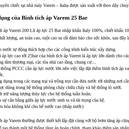
uyên chiếc tại nhà máy Varem – Italia được sản xuất với theo dây c
ụng của Bình tích áp Varem 25 Bar
ch áp Varem 200 Lít áp lực 25 Bar nhập khẩu Italy 100%, chiết khấu 10%,
hất lượng, an toàn cao, ruột cao su rất đảm bảo cho sức khỏe, sau đây
 nước tự động thích hợp cho các công trình kiến trúc xây dựng.
 áp lực cao tới 25bar của bình tích áp Varem là áp lực lớn dành cho cá
ng tâm thương mại, các tòa nhà cao tầng, chung cư…
thống PCCC cần áp lực nước lớn nên việc lắp đặt thêm bình tích áp va
ớc.
 dụng trong các trang trại và trồng trọt cần đưa nước tới những nơi cầ
c dùng trong hệ thống phòng cháy chữa cháy và hệ thống lò sưởi.
h trữ năng lượng thủy lực cho hệ thống tuần hoàn.
 sự cân bằng giữa áp lực nước sinh ra và tải trọng của hệ.
u hòa không khí cho bể nước cao (tháp nước)
ch áp Varem thường được thiết kết lắp đặt cùng với bộ bơm tăng áp cũ
 tạo thành một hệ thống tăng áp hoàn chỉnh, tham khảo thêm sản ph