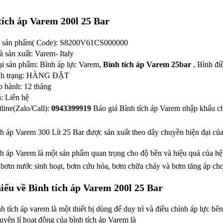
tích áp Varem 200l 25 Bar
 sản phẩm( Code): S8200V61CS000000
 sản xuất: Varem- Italy
ại sản phẩm: Bình áp lực Varem,
Bình tích áp Varem 25bar
, Bình đi
nh trạng: HÀNG ĐẶT
o hành: 12 tháng
: Liên hệ
line(Zalo/Call):
0943399919
Báo giá Bình tích áp Varem nhập khẩu ch
ch áp Varem 300 Lít 25 Bar được sản xuất theo dây chuyền hiện đại của 
ch áp Varem là một sản phẩm quan trọng cho độ bền và hiệu quả của 
 bơm nước sinh hoạt, bơm cứu hỏa, bơm chữa cháy và bơm tăng áp cho
iểu về Bình tích áp Varem 200l 25 Bar
h tích áp varem là một thiết bị dùng để duy trì và điều chỉnh áp lực b
yên lí hoạt động của bình tích áp Varem là