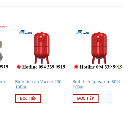
nox
Bình tích áp Varem 200L
Bình tích áp Varem 300l
B
10Bar
16Bar
1
ĐỌC TIẾP
ĐỌC TIẾP