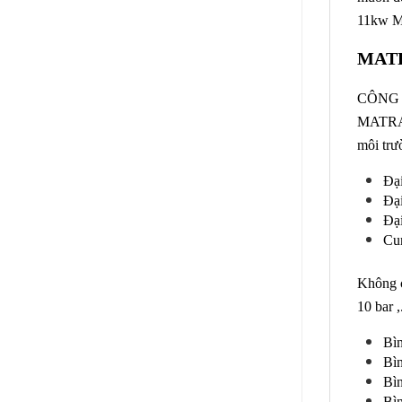
11kw 
MATRA
CÔNG T
MATRA –
môi trư
Đại
Đại
Đại
Cun
Không c
10 bar 
Bìn
Bìn
Bì
Bìn