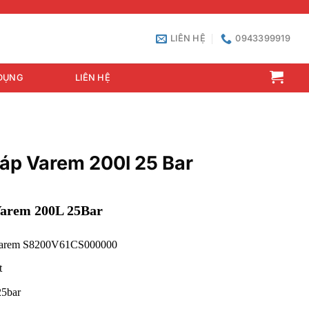
LIÊN HỆ
0943399919
DỤNG
LIÊN HỆ
 áp Varem 200l 25 Bar
 Varem 200L 25Bar
Varem S8200V61CS000000
t
25bar