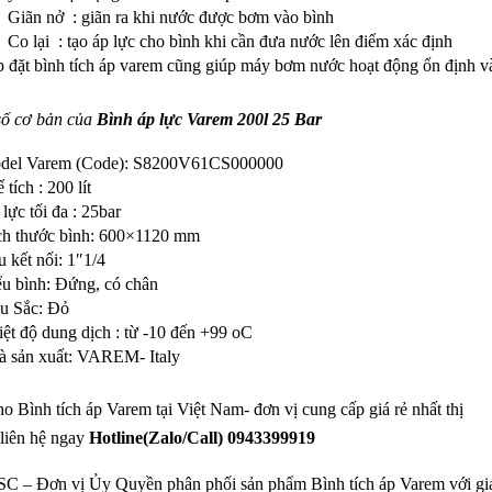
ãn nở : giãn ra khi nước được bơm vào bình
 lại : tạo áp lực cho bình khi cần đưa nước lên điểm xác định
 đặt bình tích áp varem cũng giúp máy bơm nước hoạt động ổn định và
số cơ bản của
Bình áp lực Varem 200l 25 Bar
del Varem (Code): S8200V61CS000000
 tích : 200 lít
lực tối đa : 25bar
ch thước bình: 600×1120 mm
 kết nối: 1″1/4
ểu bình: Đứng, có chân
u Sắc: Đỏ
ệt độ dung dịch : từ -10 đến +99 oC
à sản xuất: VAREM- Italy
o Bình tích áp Varem tại Việt Nam- đơn vị cung cấp giá rẻ nhất thị
 liên hệ ngay
Hotline(Zalo/Call) 0943399919
SC – Đơn vị Ủy Quyền phân phối sản phẩm Bình tích áp Varem với gi