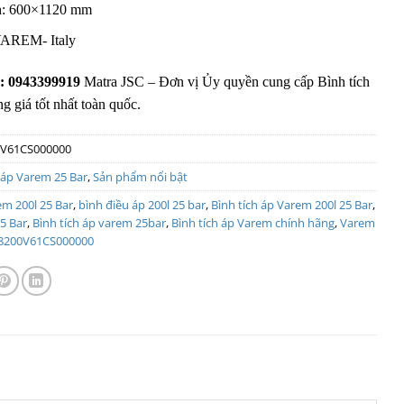
nh: 600×1120 mm
VAREM- Italy
): 0943399919
Matra JSC – Đơn vị Ủy quyền cung cấp Bình tích
g giá tốt nhất toàn quốc.
0V61CS000000
 áp Varem 25 Bar
,
Sản phẩm nổi bật
em 200l 25 Bar
,
bình điều áp 200l 25 bar
,
Bình tích áp Varem 200l 25 Bar
,
5 Bar
,
Bình tích áp varem 25bar
,
Bình tích áp Varem chính hãng
,
Varem
8200V61CS000000