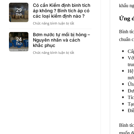
mới
sơ
Có cần Kiểm định bình tích
thoát
khẩu ng
nhất
–
29
nước
áp không ? Bình tích áp có
Chứng
Th9
kịch
các loại kiểm định nào ?
Ứng d
chỉ
sàn
ở
Chức năng bình luận bị tắt
chất
Có
lượng
Bình tí
cần
Bơm nước tự mồi bị hỏng –
bình
Kiểm
24
chuẩn c
Nguyên nhân và cách
áp
định
Th7
lực
khắc phục
bình
Varem
Cấp
ở
Chức năng bình luận bị tắt
tích
cần
Bơm
Với
áp
khi
nước
không
tru
đưa
tự
?
vào
Hệ 
mồi
Bình
công
nư
bị
tích
trình
hỏng
áp
Ứng
–
có
Đượ
Nguyên
các
Tíc
nhân
loại
và
Tạo
kiểm
cách
định
Điề
khắc
nào
phục
?
Bình tí
muốn để