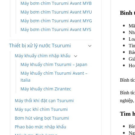
Máy bơm chìm Tsurumi Avant MYB
Máy bơm chìm Tsurumi Avant MYU
Bình 
Máy bơm chìm Tsurumi Avant MYG
Mã
Máy bơm chìm Tsurumi Avant MYS
Nhà
Lo
Thiết bị xử lý nước Tsurumi
Tì
Bả
Máy khuấy chìm nhập khẩu
Giá
Máy khuấy chìm Tsurumi – Japan
Hot
Máy khuấy chìm Tsurumi Avant –
Italia
Bình tí
Máy khuấy chìm Zirantec
Bình tí
Máy thổi khí đặt cạn Tsurumi
nghiệp,
Máy sục khí chìm Tsurumi
Tìm h
Bơm hút váng bọt Tsurumi
Phao báo mức nhập khẩu
Bìn
Ngu