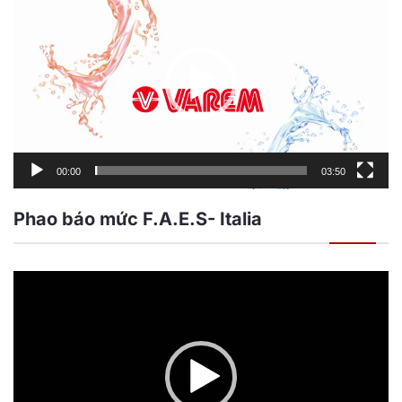
chơi
Video
00:00
03:50
Phao báo mức F.A.E.S- Italia
Trình
chơi
Video