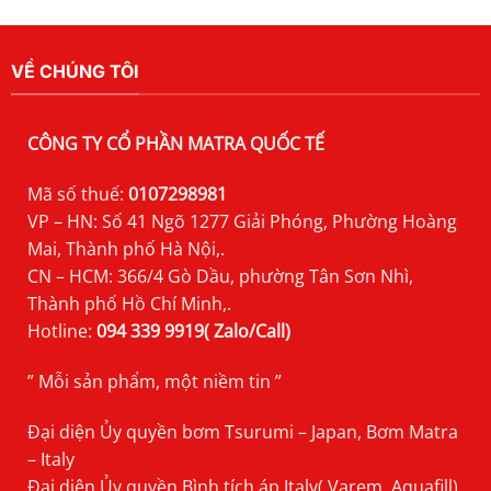
VỀ CHÚNG TÔI
CÔNG TY CỔ PHẦN MATRA QUỐC TẾ
Mã số thuế:
0107298981
VP – HN: Số 41 Ngõ 1277 Giải Phóng, Phường Hoàng
Mai, Thành phố Hà Nội,.
CN – HCM: 366/4 Gò Dầu, phường Tân Sơn Nhì,
Thành phố Hồ Chí Minh,.
Hotline:
094 339 9919( Zalo/Call)
” Mỗi sản phẩm, một niềm tin ”
Đại diện Ủy quyền bơm Tsurumi – Japan, Bơm Matra
– Italy
Đại diện Ủy quyền Bình tích áp Italy( Varem, Aquafill),