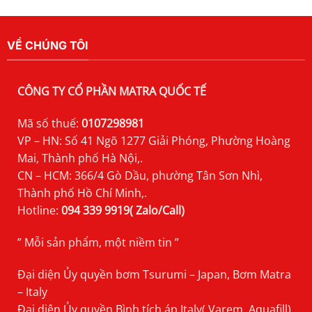
VỀ CHÚNG TÔI
CÔNG TY CỔ PHẦN MATRA QUỐC TẾ
Mã số thuế:
0107298981
VP – HN: Số 41 Ngõ 1277 Giải Phóng, Phường Hoàng
Mai, Thành phố Hà Nội,.
CN – HCM: 366/4 Gò Dầu, phường Tân Sơn Nhì,
Thành phố Hồ Chí Minh,.
Hotline:
094 339 9919( Zalo/Call)
” Mỗi sản phẩm, một niềm tin ”
Đại diện Ủy quyền bơm Tsurumi – Japan, Bơm Matra
– Italy
Đại diện Ủy quyền Bình tích áp Italy( Varem, Aquafill),