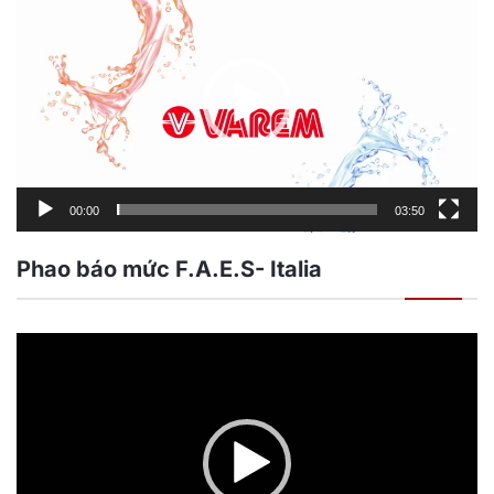
chơi
Video
00:00
03:50
Phao báo mức F.A.E.S- Italia
Trình
chơi
Video