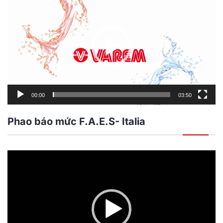
chơi
Video
00:00
03:50
Phao báo mức F.A.E.S- Italia
Trình
chơi
Video