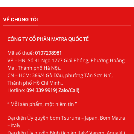
VỀ CHÚNG TÔI
CÔNG TY CỔ PHẦN MATRA QUỐC TẾ
Mã số thuế:
0107298981
VP – HN: Số 41 Ngõ 1277 Giải Phóng, Phường Hoàng
Mai, Thành phố Hà Nội,.
CN – HCM: 366/4 Gò Dầu, phường Tân Sơn Nhì,
Thành phố Hồ Chí Minh,.
Hotline:
094 339 9919( Zalo/Call)
” Mỗi sản phẩm, một niềm tin ”
Đại diện Ủy quyền bơm Tsurumi – Japan, Bơm Matra
– Italy
Đại diện Ủy quyền Bình tích áp Italy( Varem, Aquafill),