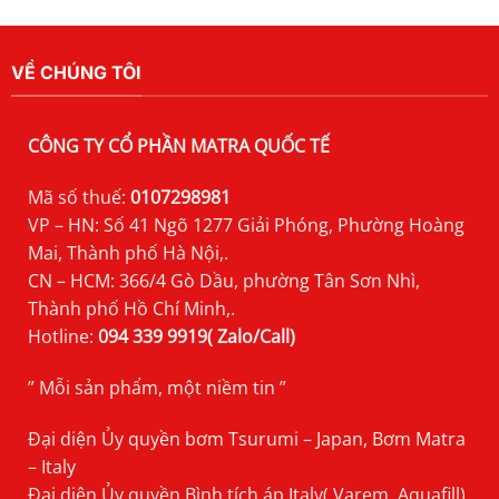
VỀ CHÚNG TÔI
CÔNG TY CỔ PHẦN MATRA QUỐC TẾ
Mã số thuế:
0107298981
VP – HN: Số 41 Ngõ 1277 Giải Phóng, Phường Hoàng
Mai, Thành phố Hà Nội,.
CN – HCM: 366/4 Gò Dầu, phường Tân Sơn Nhì,
Thành phố Hồ Chí Minh,.
Hotline:
094 339 9919( Zalo/Call)
” Mỗi sản phẩm, một niềm tin ”
Đại diện Ủy quyền bơm Tsurumi – Japan, Bơm Matra
– Italy
Đại diện Ủy quyền Bình tích áp Italy( Varem, Aquafill),