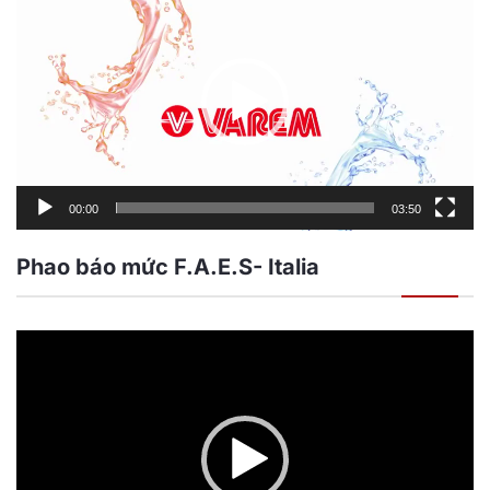
chơi
Video
00:00
03:50
Phao báo mức F.A.E.S- Italia
Trình
chơi
Video