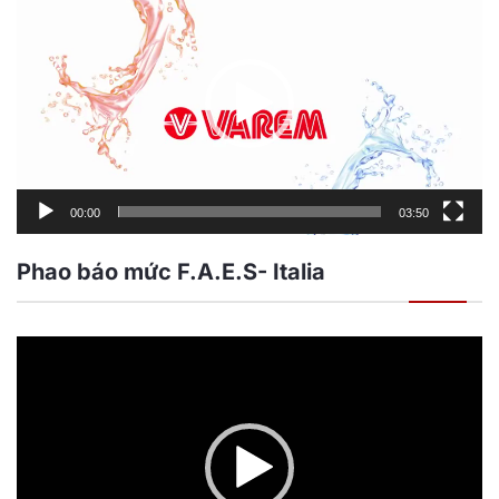
chơi
Video
00:00
03:50
Phao báo mức F.A.E.S- Italia
Trình
chơi
Video