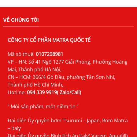
VỀ CHÚNG TÔI
CÔNG TY CỔ PHẦN MATRA QUỐC TẾ
Mã số thuế:
0107298981
VP – HN: Số 41 Ngõ 1277 Giải Phóng, Phường Hoàng
Mai, Thành phố Hà Nội,.
CN – HCM: 366/4 Gò Dầu, phường Tân Sơn Nhì,
Thành phố Hồ Chí Minh,.
Hotline:
094 339 9919( Zalo/Call)
” Mỗi sản phẩm, một niềm tin ”
Đại diện Ủy quyền bơm Tsurumi – Japan, Bơm Matra
– Italy
Đại diện Ủy quyền Bình tích áp Italy( Varem, Aquafill),