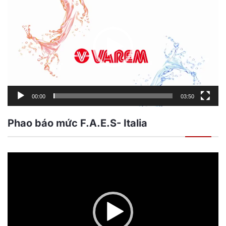
chơi
Video
00:00
03:50
Phao báo mức F.A.E.S- Italia
Trình
chơi
Video