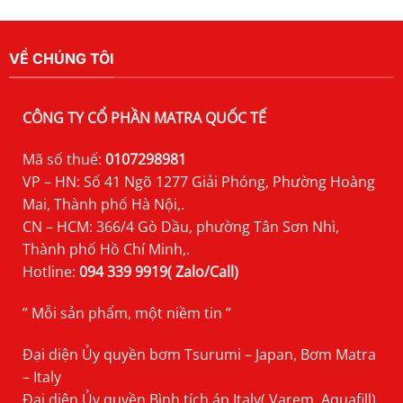
VỀ CHÚNG TÔI
CÔNG TY CỔ PHẦN MATRA QUỐC TẾ
Mã số thuế:
0107298981
VP – HN: Số 41 Ngõ 1277 Giải Phóng, Phường Hoàng
Mai, Thành phố Hà Nội,.
CN – HCM: 366/4 Gò Dầu, phường Tân Sơn Nhì,
Thành phố Hồ Chí Minh,.
Hotline:
094 339 9919( Zalo/Call)
” Mỗi sản phẩm, một niềm tin ”
Đại diện Ủy quyền bơm Tsurumi – Japan, Bơm Matra
– Italy
Đại diện Ủy quyền Bình tích áp Italy( Varem, Aquafill),