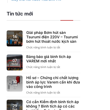
Tin tức mới
Giải pháp Bơm hút sàn
16
Tsurumi điện 220V – Tsurumi
Th10
bơm hút thoát nước kịch sàn
ở
Chức năng bình luận bị tắt
Giải
pháp
Bảng báo giá bình tích áp
Bơm
07
VAREM mới nhất
hút
Th10
ở
Chức năng bình luận bị tắt
sàn
Bảng
Tsurumi
báo
điện
Hồ sơ – Chứng chỉ chất lượng
giá
220V
30
bình áp lực Varem cần khi đưa
bình
–
Th9
vào công trình
tích
Tsurumi
áp
ở
Chức năng bình luận bị tắt
bơm
VAREM
Hồ
hút
mới
sơ
Có cần Kiểm định bình tích áp
thoát
nhất
–
29
nước
không ? Bình tích áp có các
Chứng
Th9
kịch