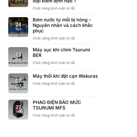
loại kiểm định nào ?
chỉ
sàn
ở
Chức năng bình luận bị tắt
chất
Có
lượng
cần
Bơm nước tự mồi bị hỏng –
bình
Kiểm
24
Nguyên nhân và cách khắc
áp
định
Th7
lực
phục
bình
Varem
ở
Chức năng bình luận bị tắt
tích
cần
Bơm
áp
khi
nước
Máy sục khí chìm Tsurumi
không
đưa
tự
13
BER
?
vào
mồi
Th6
Bình
công
ở
Chức năng bình luận bị tắt
bị
tích
trình
Máy
hỏng
áp
sục
–
Máy thổi khí đặt cạn Wakuras
có
khí
Nguyên
07
các
chìm
ở
Chức năng bình luận bị tắt
nhân
Th3
loại
Tsurumi
Máy
và
kiểm
BER
thổi
cách
định
khí
khắc
nào
PHAO ĐIỆN BÁO MỨC
đặt
phục
27
?
TSURUMI MFS
cạn
Th7
Wakuras
ở
Chức năng bình luận bị tắt
PHAO
ĐIỆN
BÁO
MỨC