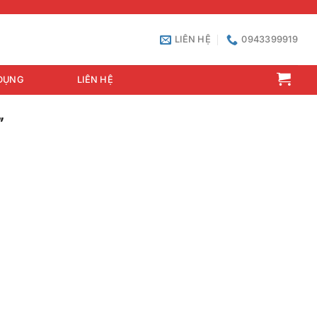
LIÊN HỆ
0943399919
DỤNG
LIÊN HỆ
”