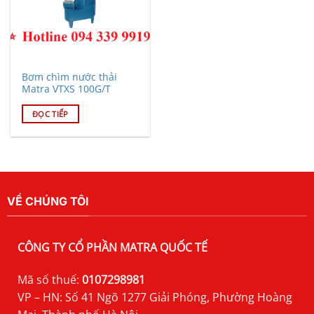
Bơm chìm nước thải
Matra VTXS 100G/T
ĐỌC TIẾP
VỀ CHÚNG TÔI
CÔNG TY CỔ PHẦN MATRA QUỐC TẾ
Mã số thuế:
0107298981
VP – HN: Số 41 Ngõ 1277 Giải Phóng, Phường Hoàng