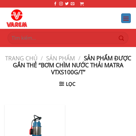
Bỏ
qua
nội
dung
Tìm
kiếm:
TRANG CHỦ
/
SẢN PHẨM
/
SẢN PHẨM ĐƯỢC
GẮN THẺ “BƠM CHÌM NƯỚC THẢI MATRA
VTXS100G/T”
LỌC