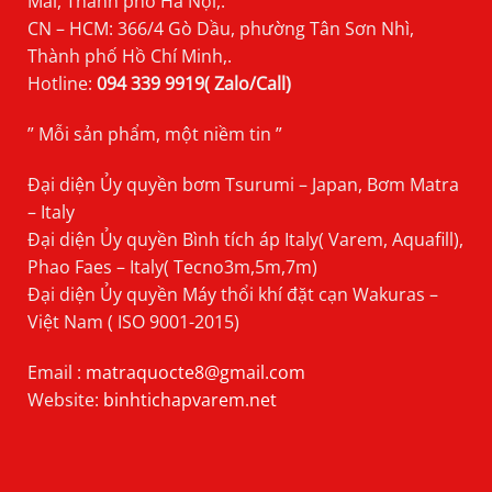
Mai, Thành phố Hà Nội,.
CN – HCM: 366/4 Gò Dầu, phường Tân Sơn Nhì,
Thành phố Hồ Chí Minh,.
Hotline:
094 339 9919( Zalo/Call)
” Mỗi sản phẩm, một niềm tin ”
Đại diện Ủy quyền bơm Tsurumi – Japan, Bơm Matra
– Italy
Đại diện Ủy quyền Bình tích áp Italy( Varem, Aquafill),
Phao Faes – Italy( Tecno3m,5m,7m)
Đại diện Ủy quyền Máy thổi khí đặt cạn Wakuras –
Việt Nam ( ISO 9001-2015)
Email :
matraquocte8@gmail.com
Website:
binhtichapvarem.net