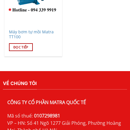
Máy bơm tự mồi Matra
TT100
ĐỌC TIẾP
VỀ CHÚNG TÔI
CÔNG TY CỔ PHẦN MATRA QUỐC TẾ
Mã số thuế:
0107298981
VP – HN: Số 41 Ngõ 1277 Giải Phóng, Phường Hoàng