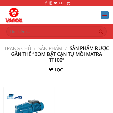
Bỏ
qua
nội
dung
Tìm
kiếm:
TRANG CHỦ
/
SẢN PHẨM
/
SẢN PHẨM ĐƯỢC
GẮN THẺ “BƠM ĐẶT CẠN TỰ MỒI MATRA
TT100”
LỌC