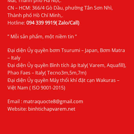
Mai, Thành phố Hà Nội,.
CN – HCM: 366/4 Gò Dầu, phường Tân Sơn Nhì,
Thành phố Hồ Chí Minh,.
Hotline:
094 339 9919( Zalo/Call)
” Mỗi sản phẩm, một niềm tin ”
Đại diện Ủy quyền bơm Tsurumi – Japan, Bơm Matra
– Italy
Đại diện Ủy quyền Bình tích áp Italy( Varem, Aquafill),
Phao Faes – Italy( Tecno3m,5m,7m)
Đại diện Ủy quyền Máy thổi khí đặt cạn Wakuras –
Việt Nam ( ISO 9001-2015)
Email :
matraquocte8@gmail.com
Website:
binhtichapvarem.net