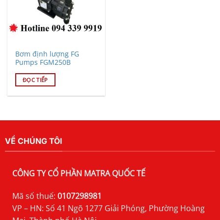
Bơm định lượng FG
Pumps FGM250B
ĐỌC TIẾP
VỀ CHÚNG TÔI
CÔNG TY CỔ PHẦN MATRA QUỐC TẾ
Mã số thuế:
0107298981
VP – HN: Số 41 Ngõ 1277 Giải Phóng, Phường Hoàng