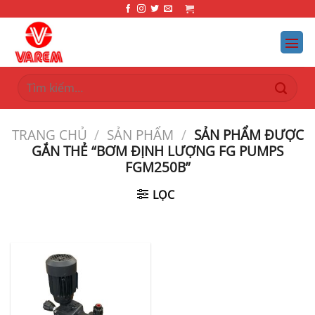
Bỏ
qua
nội
dung
Tìm
kiếm:
TRANG CHỦ
/
SẢN PHẨM
/
SẢN PHẨM ĐƯỢC
GẮN THẺ “BƠM ĐỊNH LƯỢNG FG PUMPS
FGM250B”
LỌC