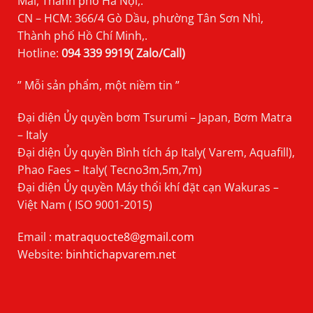
Mai, Thành phố Hà Nội,.
CN – HCM: 366/4 Gò Dầu, phường Tân Sơn Nhì,
Thành phố Hồ Chí Minh,.
Hotline:
094 339 9919( Zalo/Call)
” Mỗi sản phẩm, một niềm tin ”
Đại diện Ủy quyền bơm Tsurumi – Japan, Bơm Matra
– Italy
Đại diện Ủy quyền Bình tích áp Italy( Varem, Aquafill),
Phao Faes – Italy( Tecno3m,5m,7m)
Đại diện Ủy quyền Máy thổi khí đặt cạn Wakuras –
Việt Nam ( ISO 9001-2015)
Email :
matraquocte8@gmail.com
Website:
binhtichapvarem.net