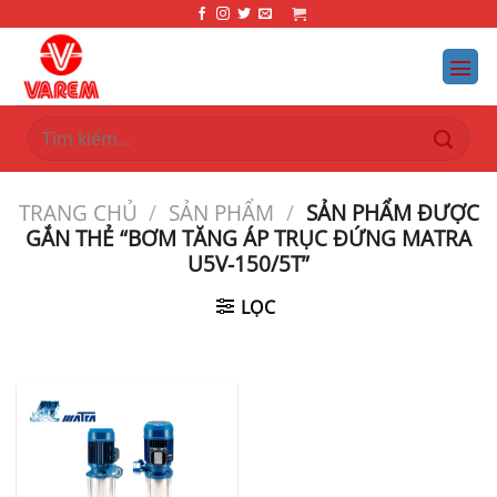
Bỏ
qua
nội
dung
Tìm
kiếm:
TRANG CHỦ
/
SẢN PHẨM
/
SẢN PHẨM ĐƯỢC
GẮN THẺ “BƠM TĂNG ÁP TRỤC ĐỨNG MATRA
U5V-150/5T”
LỌC