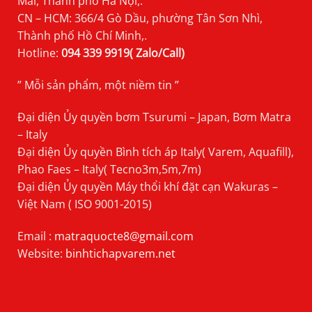
Mai, Thành phố Hà Nội,.
CN – HCM: 366/4 Gò Dầu, phường Tân Sơn Nhì,
Thành phố Hồ Chí Minh,.
Hotline:
094 339 9919( Zalo/Call)
” Mỗi sản phẩm, một niềm tin ”
Đại diện Ủy quyền bơm Tsurumi – Japan, Bơm Matra
– Italy
Đại diện Ủy quyền Bình tích áp Italy( Varem, Aquafill),
Phao Faes – Italy( Tecno3m,5m,7m)
Đại diện Ủy quyền Máy thổi khí đặt cạn Wakuras –
Việt Nam ( ISO 9001-2015)
Email :
matraquocte8@gmail.com
Website:
binhtichapvarem.net