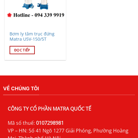
Bơm ly tâm trục đứng
Matra U5V-150/5T
ĐỌC TIẾP
VỀ CHÚNG TÔI
CÔNG TY CỔ PHẦN MATRA QUỐC TẾ
Mã số thuế:
0107298981
VP – HN: Số 41 Ngõ 1277 Giải Phóng, Phường Hoàng