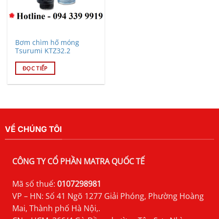
Bơm chìm hố móng
Tsurumi KTZ32.2
ĐỌC TIẾP
VỀ CHÚNG TÔI
CÔNG TY CỔ PHẦN MATRA QUỐC TẾ
Mã số thuế:
0107298981
VP – HN: Số 41 Ngõ 1277 Giải Phóng, Phường Hoàng
Mai, Thành phố Hà Nội,.