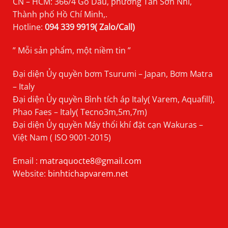
CN – HCM: 366/4 Gò Dầu, phường Tân Sơn Nhì,
Thành phố Hồ Chí Minh,.
Hotline:
094 339 9919( Zalo/Call)
” Mỗi sản phẩm, một niềm tin ”
Đại diện Ủy quyền bơm Tsurumi – Japan, Bơm Matra
– Italy
Đại diện Ủy quyền Bình tích áp Italy( Varem, Aquafill),
Phao Faes – Italy( Tecno3m,5m,7m)
Đại diện Ủy quyền Máy thổi khí đặt cạn Wakuras –
Việt Nam ( ISO 9001-2015)
Email :
matraquocte8@gmail.com
Website:
binhtichapvarem.net