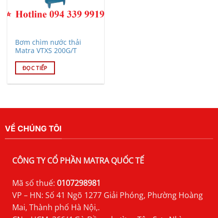
Bơm chìm nước thải
Matra VTXS 200G/T
ĐỌC TIẾP
VỀ CHÚNG TÔI
CÔNG TY CỔ PHẦN MATRA QUỐC TẾ
Mã số thuế:
0107298981
VP – HN: Số 41 Ngõ 1277 Giải Phóng, Phường Hoàng
Mai, Thành phố Hà Nội,.