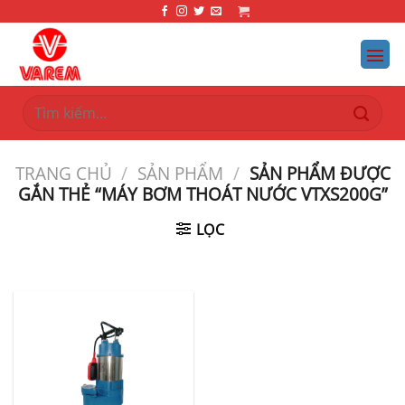
Bỏ
qua
nội
dung
Tìm
kiếm:
TRANG CHỦ
/
SẢN PHẨM
/
SẢN PHẨM ĐƯỢC
GẮN THẺ “MÁY BƠM THOÁT NƯỚC VTXS200G”
LỌC