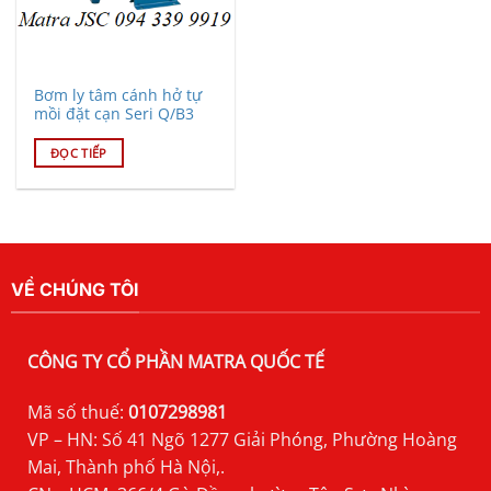
Bơm ly tâm cánh hở tự
mồi đặt cạn Seri Q/B3
ĐỌC TIẾP
VỀ CHÚNG TÔI
CÔNG TY CỔ PHẦN MATRA QUỐC TẾ
Mã số thuế:
0107298981
VP – HN: Số 41 Ngõ 1277 Giải Phóng, Phường Hoàng
Mai, Thành phố Hà Nội,.