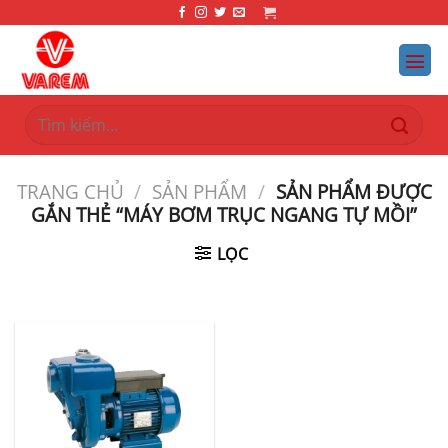
Bỏ
qua
nội
dung
Tìm
kiếm:
TRANG CHỦ
/
SẢN PHẨM
/
SẢN PHẨM ĐƯỢC
GẮN THẺ “MÁY BƠM TRỤC NGANG TỰ MỒI”
LỌC