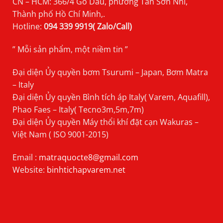
CN – HCM: 366/4 Gò Dầu, phường Tân Sơn Nhì,
Thành phố Hồ Chí Minh,.
Hotline:
094 339 9919( Zalo/Call)
” Mỗi sản phẩm, một niềm tin ”
Đại diện Ủy quyền bơm Tsurumi – Japan, Bơm Matra
– Italy
Đại diện Ủy quyền Bình tích áp Italy( Varem, Aquafill),
Phao Faes – Italy( Tecno3m,5m,7m)
Đại diện Ủy quyền Máy thổi khí đặt cạn Wakuras –
Việt Nam ( ISO 9001-2015)
Email :
matraquocte8@gmail.com
Website:
binhtichapvarem.net