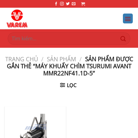
Bỏ
qua
nội
dung
Tìm
kiếm:
TRANG CHỦ
/
SẢN PHẨM
/
SẢN PHẨM ĐƯỢC
GẮN THẺ “MÁY KHUẤY CHÌM TSURUMI AVANT
MMR22NF41.1D-5”
LỌC