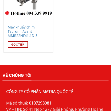
Máy khuấy chìm
Tsurumi Avant
MMR22NF41.1D-5
ĐỌC TIẾP
VỀ CHÚNG TÔI
CÔNG TY CỔ PHẦN MATRA QUỐC TẾ
Mã số thuế:
0107298981
VP – HN: Số 41 Ngõ 1277 Giải Phóng, Phường Hoàng