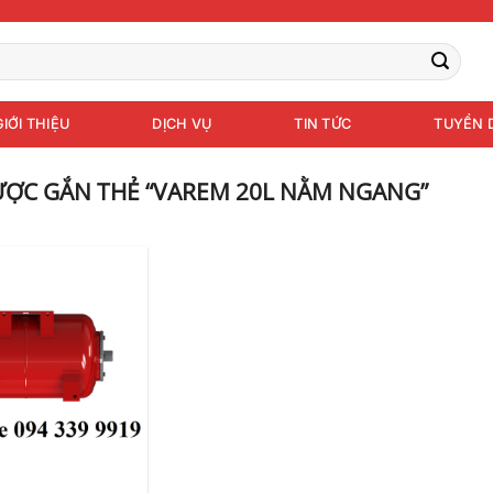
GIỚI THIỆU
DỊCH VỤ
TIN TỨC
TUYỂN 
ỢC GẮN THẺ “VAREM 20L NẰM NGANG”