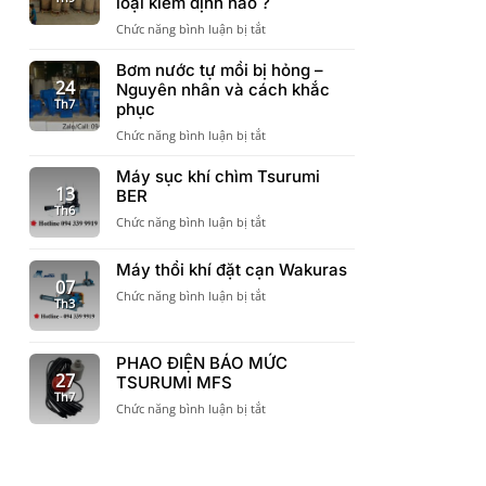
loại kiểm định nào ?
chỉ
sàn
ở
Chức năng bình luận bị tắt
chất
Có
lượng
cần
Bơm nước tự mồi bị hỏng –
bình
Kiểm
24
Nguyên nhân và cách khắc
áp
định
Th7
lực
phục
bình
Varem
ở
Chức năng bình luận bị tắt
tích
cần
Bơm
áp
khi
nước
Máy sục khí chìm Tsurumi
không
đưa
tự
13
BER
?
vào
mồi
Th6
Bình
công
ở
Chức năng bình luận bị tắt
bị
tích
trình
Máy
hỏng
áp
sục
–
Máy thổi khí đặt cạn Wakuras
có
khí
Nguyên
07
các
chìm
ở
Chức năng bình luận bị tắt
nhân
Th3
loại
Tsurumi
Máy
và
kiểm
BER
thổi
cách
định
khí
khắc
nào
PHAO ĐIỆN BÁO MỨC
đặt
phục
27
?
TSURUMI MFS
cạn
Th7
Wakuras
ở
Chức năng bình luận bị tắt
PHAO
ĐIỆN
BÁO
MỨC