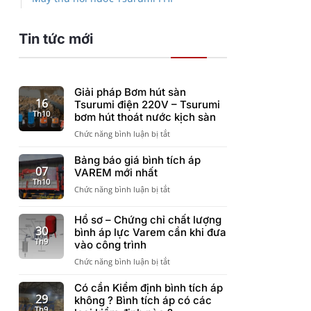
Tin tức mới
Giải pháp Bơm hút sàn
16
Tsurumi điện 220V – Tsurumi
Th10
bơm hút thoát nước kịch sàn
ở
Chức năng bình luận bị tắt
Giải
pháp
Bảng báo giá bình tích áp
Bơm
07
VAREM mới nhất
hút
Th10
ở
Chức năng bình luận bị tắt
sàn
Bảng
Tsurumi
báo
điện
Hồ sơ – Chứng chỉ chất lượng
giá
220V
30
bình áp lực Varem cần khi đưa
bình
–
Th9
vào công trình
tích
Tsurumi
áp
ở
Chức năng bình luận bị tắt
bơm
VAREM
Hồ
hút
mới
sơ
Có cần Kiểm định bình tích áp
thoát
nhất
–
29
nước
không ? Bình tích áp có các
Chứng
Th9
kịch