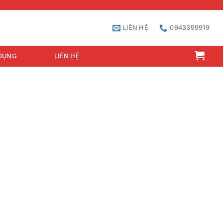
LIÊN HỆ
0943399919
DỤNG
LIÊN HỆ