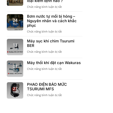
loại kiểm định nào ?
chỉ
sàn
ở
Chức năng bình luận bị tắt
chất
Có
lượng
cần
Bơm nước tự mồi bị hỏng –
bình
Kiểm
24
Nguyên nhân và cách khắc
áp
định
Th7
lực
phục
bình
Varem
ở
Chức năng bình luận bị tắt
tích
cần
Bơm
áp
khi
nước
Máy sục khí chìm Tsurumi
không
đưa
tự
13
BER
?
vào
mồi
Th6
Bình
công
ở
Chức năng bình luận bị tắt
bị
tích
trình
Máy
hỏng
áp
sục
–
Máy thổi khí đặt cạn Wakuras
có
khí
Nguyên
07
các
chìm
ở
Chức năng bình luận bị tắt
nhân
Th3
loại
Tsurumi
Máy
và
kiểm
BER
thổi
cách
định
khí
khắc
nào
PHAO ĐIỆN BÁO MỨC
đặt
phục
27
?
TSURUMI MFS
cạn
Th7
Wakuras
ở
Chức năng bình luận bị tắt
PHAO
ĐIỆN
BÁO
MỨC