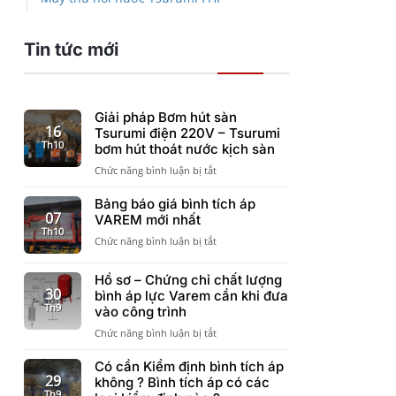
Tin tức mới
Giải pháp Bơm hút sàn
16
Tsurumi điện 220V – Tsurumi
Th10
bơm hút thoát nước kịch sàn
ở
Chức năng bình luận bị tắt
Giải
pháp
Bảng báo giá bình tích áp
Bơm
07
VAREM mới nhất
hút
Th10
ở
Chức năng bình luận bị tắt
sàn
Bảng
Tsurumi
báo
điện
Hồ sơ – Chứng chỉ chất lượng
giá
220V
30
bình áp lực Varem cần khi đưa
bình
–
Th9
vào công trình
tích
Tsurumi
áp
ở
Chức năng bình luận bị tắt
bơm
VAREM
Hồ
hút
mới
sơ
Có cần Kiểm định bình tích áp
thoát
nhất
–
29
nước
không ? Bình tích áp có các
Chứng
Th9
kịch