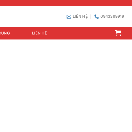
LIÊN HỆ
0943399919
DỤNG
LIÊN HỆ