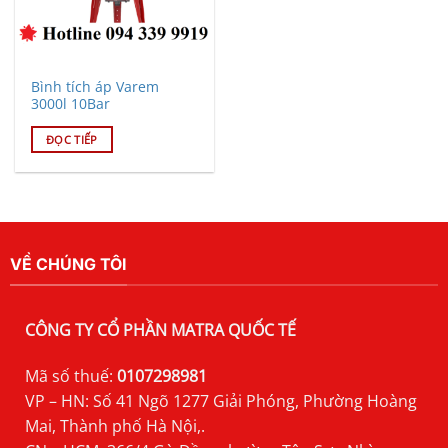
Bình tích áp Varem
3000l 10Bar
ĐỌC TIẾP
VỀ CHÚNG TÔI
CÔNG TY CỔ PHẦN MATRA QUỐC TẾ
Mã số thuế:
0107298981
VP – HN: Số 41 Ngõ 1277 Giải Phóng, Phường Hoàng
Mai, Thành phố Hà Nội,.