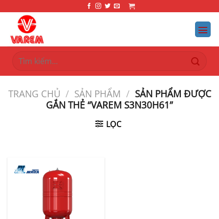
Bỏ
qua
nội
dung
Tìm
kiếm:
TRANG CHỦ
/
SẢN PHẨM
/
SẢN PHẨM ĐƯỢC
GẮN THẺ “VAREM S3N30H61”
LỌC