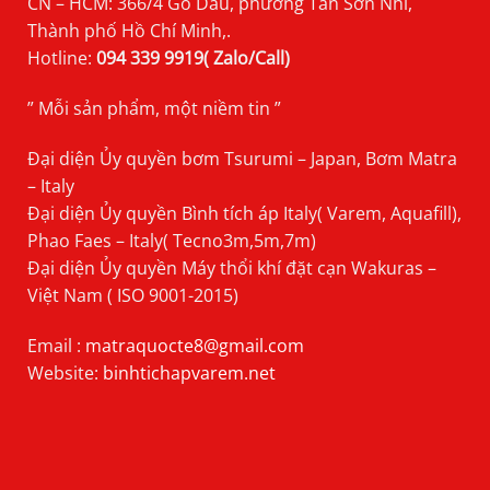
CN – HCM: 366/4 Gò Dầu, phường Tân Sơn Nhì,
Thành phố Hồ Chí Minh,.
Hotline:
094 339 9919( Zalo/Call)
” Mỗi sản phẩm, một niềm tin ”
Đại diện Ủy quyền bơm Tsurumi – Japan, Bơm Matra
– Italy
Đại diện Ủy quyền Bình tích áp Italy( Varem, Aquafill),
Phao Faes – Italy( Tecno3m,5m,7m)
Đại diện Ủy quyền Máy thổi khí đặt cạn Wakuras –
Việt Nam ( ISO 9001-2015)
Email :
matraquocte8@gmail.com
Website:
binhtichapvarem.net