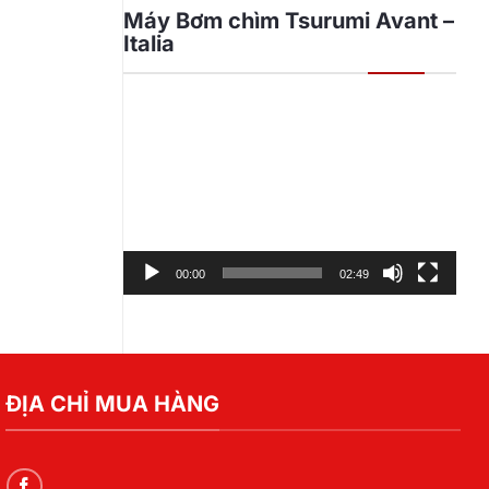
Máy Bơm chìm Tsurumi Avant –
Italia
Trình
chơi
Video
00:00
02:49
ĐỊA CHỈ MUA HÀNG