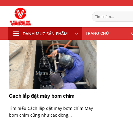
Bỏ
qua
Tìm
nội
kiếm:
dung
DANH MỤC SẢN PHẨM
TRANG CHỦ
Cách lắp đặt máy bơm chìm
Tìm hiểu Cách lắp đặt máy bơm chìm Máy
bơm chìm cũng như các dòng...