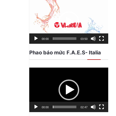
Trình
chơi
Video
00:00
03:50
Phao báo mức F.A.E.S- Italia
Trình
chơi
Video
00:00
02:47