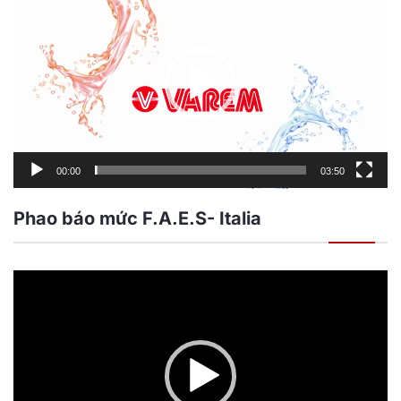
chơi
Video
00:00
03:50
Phao báo mức F.A.E.S- Italia
Trình
chơi
Video