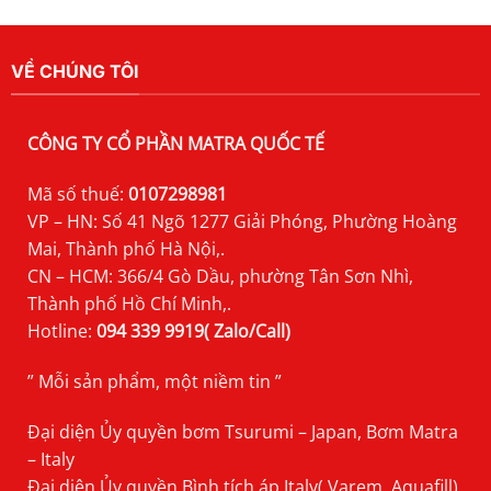
VỀ CHÚNG TÔI
CÔNG TY CỔ PHẦN MATRA QUỐC TẾ
Mã số thuế:
0107298981
VP – HN: Số 41 Ngõ 1277 Giải Phóng, Phường Hoàng
Mai, Thành phố Hà Nội,.
CN – HCM: 366/4 Gò Dầu, phường Tân Sơn Nhì,
Thành phố Hồ Chí Minh,.
Hotline:
094 339 9919( Zalo/Call)
” Mỗi sản phẩm, một niềm tin ”
Đại diện Ủy quyền bơm Tsurumi – Japan, Bơm Matra
– Italy
Đại diện Ủy quyền Bình tích áp Italy( Varem, Aquafill),