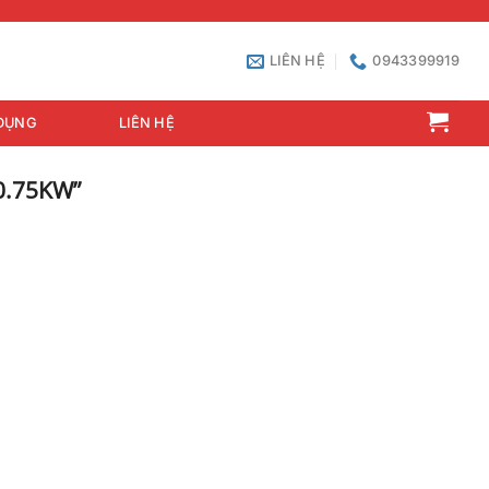
LIÊN HỆ
0943399919
DỤNG
LIÊN HỆ
0.75KW”