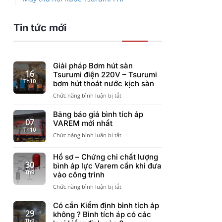
Tin tức mới
Giải pháp Bơm hút sàn
16
Tsurumi điện 220V – Tsurumi
Th10
bơm hút thoát nước kịch sàn
ở
Chức năng bình luận bị tắt
Giải
pháp
Bảng báo giá bình tích áp
Bơm
07
VAREM mới nhất
hút
Th10
ở
Chức năng bình luận bị tắt
sàn
Bảng
Tsurumi
báo
điện
Hồ sơ – Chứng chỉ chất lượng
giá
220V
30
bình áp lực Varem cần khi đưa
bình
–
Th9
vào công trình
tích
Tsurumi
áp
ở
Chức năng bình luận bị tắt
bơm
VAREM
Hồ
hút
mới
sơ
Có cần Kiểm định bình tích áp
thoát
nhất
–
29
nước
không ? Bình tích áp có các
Chứng
Th9
kịch