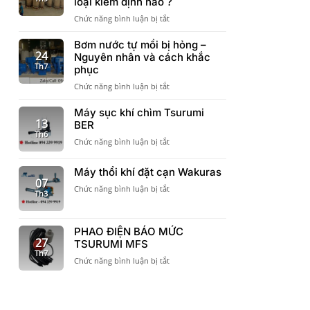
loại kiểm định nào ?
chỉ
sàn
ở
Chức năng bình luận bị tắt
chất
Có
lượng
cần
Bơm nước tự mồi bị hỏng –
bình
Kiểm
24
Nguyên nhân và cách khắc
áp
định
Th7
lực
phục
bình
Varem
ở
Chức năng bình luận bị tắt
tích
cần
Bơm
áp
khi
nước
Máy sục khí chìm Tsurumi
không
đưa
tự
13
BER
?
vào
mồi
Th6
Bình
công
ở
Chức năng bình luận bị tắt
bị
tích
trình
Máy
hỏng
áp
sục
–
Máy thổi khí đặt cạn Wakuras
có
khí
Nguyên
07
các
chìm
ở
Chức năng bình luận bị tắt
nhân
Th3
loại
Tsurumi
Máy
và
kiểm
BER
thổi
cách
định
khí
khắc
nào
PHAO ĐIỆN BÁO MỨC
đặt
phục
27
?
TSURUMI MFS
cạn
Th7
Wakuras
ở
Chức năng bình luận bị tắt
PHAO
ĐIỆN
BÁO
MỨC