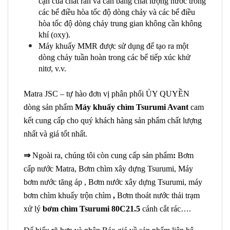
cặn của chất rắn và cân bằng chất lượng nước trong
các bể điều hòa tốc độ dòng chảy và các bể điều
hòa tốc độ dòng chảy trung gian không cần không
khí (oxy).
Máy khuấy MMR được sử dụng để tạo ra một
dòng chảy tuần hoàn trong các bể tiếp xúc khử
nitơ, v.v.
Matra JSC – tự hào đơn vị phân phối ỦY QUYỀN
dòng sản phẩm
Máy khuấy chìm Tsurumi Avant
cam
kết cung cấp cho quý khách hàng sản phẩm chất lượng
nhất và giá tốt nhất.
⇒
Ngoài ra, chúng tôi còn cung cấp sản phẩm
:
Bơm
cấp nước Matra, Bơm chìm xây dựng Tsurumi, Máy
bơm nước tăng áp , Bơm nước xây dựng Tsurumi, máy
bơm chìm khuấy trộn chìm
,
Bơm thoát nước thải trạm
xử lý
bơm chìm Tsurumi 80C21.5
cánh cắt rác….