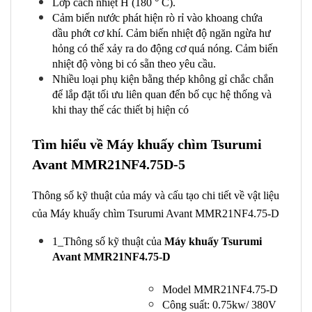
Lớp cách nhiệt H (180 ° C).
Cảm biến nước phát hiện rò rỉ vào khoang chứa
dầu phớt cơ khí. Cảm biến nhiệt độ ngăn ngừa hư
hỏng có thể xảy ra do động cơ quá nóng. Cảm biến
nhiệt độ vòng bi có sẵn theo yêu cầu.
Nhiều loại phụ kiện bằng thép không gỉ chắc chắn
để lắp đặt tối ưu liên quan đến bố cục hệ thống và
khi thay thế các thiết bị hiện có
Tìm hiểu về Máy khuấy chìm Tsurumi
Avant MMR21NF4.75D-5
Thông số kỹ thuật của máy và cấu tạo chi tiết về vật liệu
của Máy khuấy chìm Tsurumi Avant MMR21NF4.75-D
1_Thông số kỹ thuật của
Máy khuấy Tsurumi
Avant MMR21NF4.75-D
Model MMR21NF4.75-D
Công suất: 0.75kw/ 380V