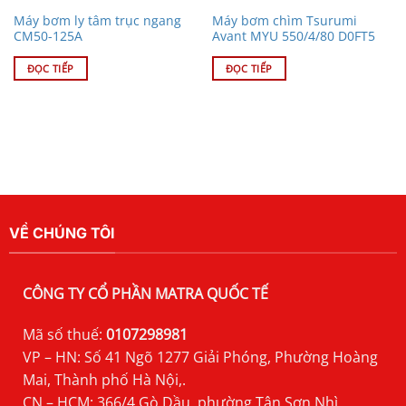
Máy bơm ly tâm trục ngang
Máy bơm chìm Tsurumi
CM50-125A
Avant MYU 550/4/80 D0FT5
ĐỌC TIẾP
ĐỌC TIẾP
VỀ CHÚNG TÔI
CÔNG TY CỔ PHẦN MATRA QUỐC TẾ
Mã số thuế:
0107298981
VP – HN: Số 41 Ngõ 1277 Giải Phóng, Phường Hoàng
Mai, Thành phố Hà Nội,.
CN – HCM: 366/4 Gò Dầu, phường Tân Sơn Nhì,