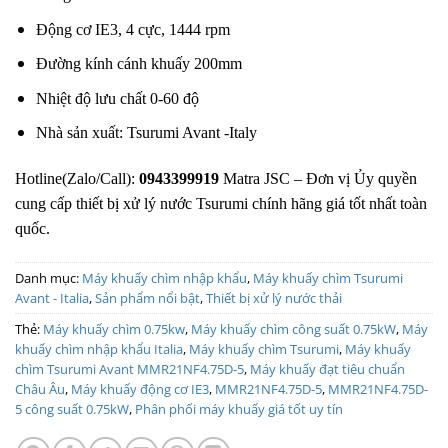
Động cơ IE3, 4 cực, 1444 rpm
Đường kính cánh khuấy 200mm
Nhiệt độ lưu chất 0-60 độ
Nhà sản xuất: Tsurumi Avant -Italy
Hotline(Zalo/Call):
0943399919
Matra JSC – Đơn vị Ủy quyền
cung cấp thiết bị xử lý nước Tsurumi chính hãng giá tốt nhất toàn
quốc.
Danh mục:
Máy khuấy chìm nhập khẩu
,
Máy khuấy chìm Tsurumi
Avant - Italia
,
Sản phẩm nổi bật
,
Thiết bị xử lý nước thải
Thẻ:
Máy khuấy chìm 0.75kw
,
Máy khuấy chìm công suất 0.75kW
,
Máy
khuấy chìm nhập khẩu Italia
,
Máy khuấy chìm Tsurumi
,
Máy khuấy
chìm Tsurumi Avant MMR21NF4.75D-5
,
Máy khuấy đạt tiêu chuẩn
Châu Âu
,
Máy khuấy động cơ IE3
,
MMR21NF4.75D-5
,
MMR21NF4.75D-
5 công suất 0.75kW
,
Phân phối máy khuấy giá tốt uy tín