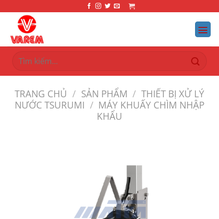
Bỏ
qua
nội
dung
Tìm
kiếm:
TRANG CHỦ
/
SẢN PHẨM
/
THIẾT BỊ XỬ LÝ
NƯỚC TSURUMI
/
MÁY KHUẤY CHÌM NHẬP
KHẨU