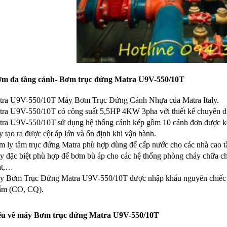
m đa tầng cánh- Bơm trục đứng Matra U9V-550/10T
tra U9V-550/10T Máy Bơm Trục Đứng Cánh Nhựa của Matra Italy.
tra U9V-550/10T có công suất 5,5HP 4KW 3pha với thiết kế chuyên dụ
tra U9V-550/10T sử dụng hệ thống cánh kép gồm 10 cánh đơn được kế
 tạo ra được cột áp lớn và ổn định khi vận hành.
 ly tâm trục đứng Matra phù hợp dùng để cấp nước cho các nhà cao tần
 đặc biệt phù hợp để bơm bù áp cho các hệ thống phòng cháy chữa c
ạt,…
y Bơm Trục Đứng Matra U9V-550/10T được nhập khẩu nguyên chiếc từ 
ẩm (CO, CQ).
ểu về máy Bơm trục đứng Matra U9V-550/10T