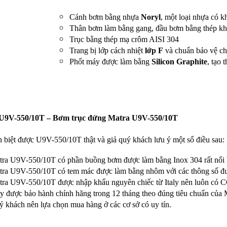
Cánh bơm bằng nhựa
Noryl
, một loại nhựa có k
Thân bơm làm bằng gang, đầu bơm bằng thép k
Trục bằng thép mạ crôm AISI 304
Trang bị lớp cách nhiệt
lớp F
và chuẩn bảo vệ ch
Phốt máy được làm bằng
Silicon Graphite
, tạo 
U9V-550/10T – Bơm trục đứng Matra U9V-550/10T
 biệt được U9V-550/10T thật và giả quý khách lưu ý một số điều sau:
tra U9V-550/10T có phần buồng bơm được làm bằng Inox 304 rất nổi 
ra U9V-550/10T có tem mác được làm bằng nhôm với các thông số được
tra U9V-550/10T được nhập khẩu nguyên chiếc từ Italy nên luôn có 
 được bảo hành chính hãng trong 12 tháng theo đúng tiêu chuẩn của M
 khách nên lựa chọn mua hàng ở các cơ sở có uy tín.