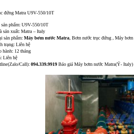
ục đứng Matra U9V-550/10T
 sản phẩm: U9V-550/10T
 sản xuất: Matra – Italy
ại sản phẩm:
Máy bơm nước Matra
, Bơm nước trục đứng , Máy bơm
h trạng: Liên hệ
o hành: 12 tháng
: Liên hệ
line(Zalo/Call):
094.339.9919
Báo giá Máy bơm nước Matra(Ý- Italy) n