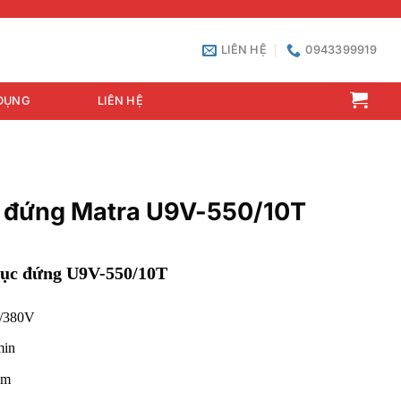
LIÊN HỆ
0943399919
DỤNG
LIÊN HỆ
 đứng Matra U9V-550/10T
rục đứng U9V-550/10T
w/380V
min
 m