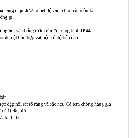
hả năng chịu được nhiệt độ cao, chịu mài mòn tốt
hông gỉ
ống bụi và chống thấm ở mức trung bình
IP44
.
thành một hỗn hợp vật liệu có độ bền cao
bật.
 dập nổi rất rõ ràng và sắc nét. Có tem chống hàng giả
CO,CQ đầy đủ.
atra Italy.