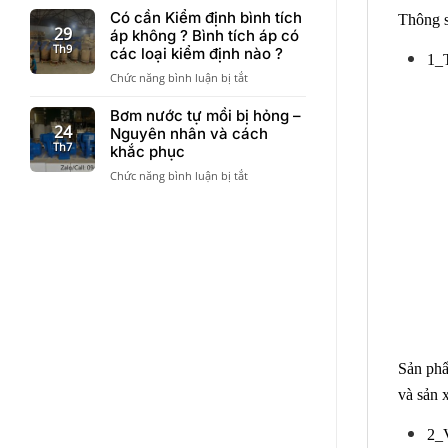
mới
sơ
Có cần Kiểm định bình tích
thoát
Thông s
nhất
–
29
nước
áp không ? Bình tích áp có
Chứng
Th9
kịch
các loại kiểm định nào ?
1_
chỉ
sàn
ở
Chức năng bình luận bị tắt
chất
Có
lượng
cần
Bơm nước tự mồi bị hỏng –
bình
Kiểm
24
Nguyên nhân và cách
áp
định
Th7
lực
khắc phục
bình
Varem
ở
Chức năng bình luận bị tắt
tích
cần
Bơm
áp
khi
nước
không
đưa
tự
?
vào
mồi
Bình
công
bị
tích
trình
hỏng
áp
–
có
Nguyên
các
nhân
loại
và
kiểm
cách
định
Sản ph
khắc
nào
và sản 
phục
?
2_