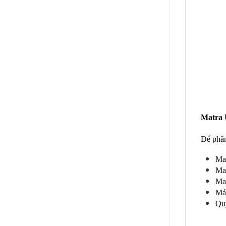
Matra 
Để phân
Ma
Mat
Ma
Máy
Quý