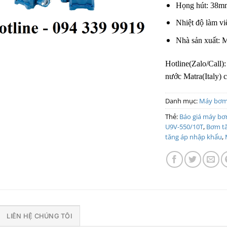
Họng hút: 38m
Nhiệt độ làm vi
Nhà sản xuất: M
Hotline(Zalo/Call)
nước Matra(Italy) c
Danh mục:
Máy bơm
Thẻ:
Báo giá máy bơ
U9V-550/10T
,
Bơm t
tăng áp nhập khẩu
,
LIÊN HỆ CHÚNG TÔI