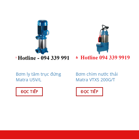
Bơm ly tâm trục đứng
Bơm chìm nước thải
B
Matra U5V/L
Matra VTXS 200G/T
M
ĐỌC TIẾP
ĐỌC TIẾP