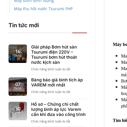
Máy bơm định lượng
Máy thu hồi nước Tsurumi FHP
Tin tức mới
Máy bơ
Giải pháp Bơm hút sàn
16
Tsurumi điện 220V –
Th10
Ma
Tsurumi bơm hút thoát
nước kịch sàn
Ma
Ma
ở
Chức năng bình luận bị tắt
Giải
máy
pháp
Bảng báo giá bình tích áp
Bơm
Bơm
07
VAREM mới nhất
Máy
hút
Th10
ở
Chức năng bình luận bị tắt
sàn
ho
Bảng
Tsurumi
Má
báo
điện
Hồ sơ – Chứng chỉ chất
ph
giá
220V
30
lượng bình áp lực Varem
bình
–
Th9
cần khi đưa vào công trình
tích
Tsurumi
Tìm hi
áp
ở
Chức năng bình luận bị tắt
bơm
VAREM
Hồ
hút