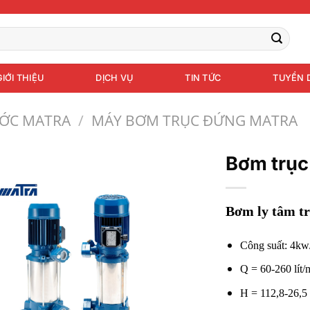
GIỚI THIỆU
DỊCH VỤ
TIN TỨC
TUYỂN 
ỚC MATRA
/
MÁY BƠM TRỤC ĐỨNG MATRA
Bơm trục
Bơm ly tâm t
Công suất: 4k
Q = 60-260 lít/
H = 112,8-26,5