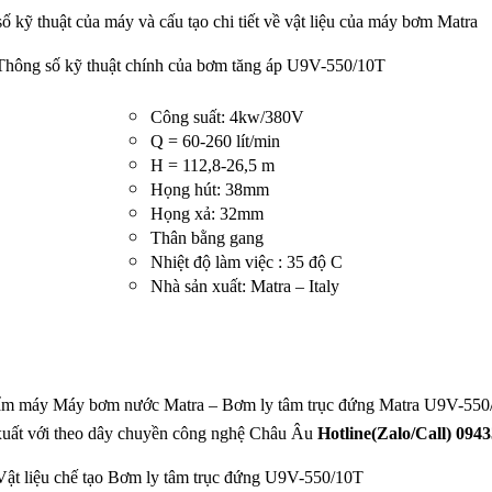
ố kỹ thuật của máy và cấu tạo chi tiết về vật liệu của máy bơm Matra
Thông số kỹ thuật chính của bơm tăng áp U9V-550/10T
Công suất: 4kw/380V
Q = 60-260 lít/min
H = 112,8-26,5 m
Họng hút: 38mm
Họng xả: 32mm
Thân bằng gang
Nhiệt độ làm việc : 35 độ C
Nhà sản xuất: Matra – Italy
ẩm máy Máy bơm nước Matra – Bơm ly tâm trục đứng Matra U9V-550
xuất với theo dây chuyền công nghệ Châu Âu
Hotline(Zalo/Call) 094
Vật liệu chế tạo Bơm ly tâm trục đứng U9V-550/10T