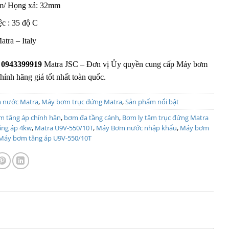
m/ Họng xả: 32mm
ệc : 35 độ C
atra – Italy
:
0943399919
Matra JSC – Đơn vị Ủy quyền cung cấp Máy bơm
hính hãng giá tốt nhất toàn quốc.
 nước Matra
,
Máy bơm trục đứng Matra
,
Sản phẩm nổi bật
m tăng áp chính hãn
,
bơm đa tầng cánh
,
Bơm ly tâm trục đứng Matra
ăng áp 4kw
,
Matra U9V-550/10T
,
Máy Bơm nước nhập khẩu
,
Máy bơm
Máy bơm tăng áp U9V-550/10T