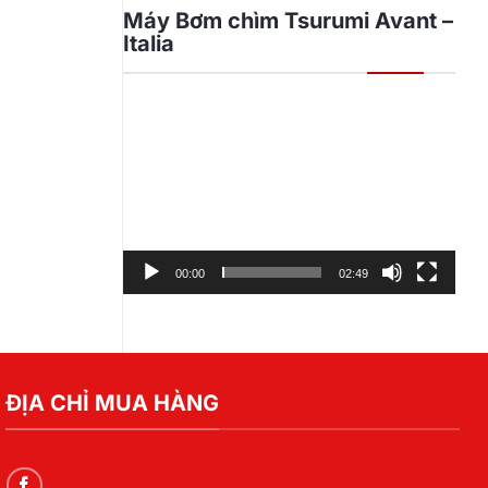
Máy Bơm chìm Tsurumi Avant –
Italia
Trình
chơi
Video
00:00
02:49
ĐỊA CHỈ MUA HÀNG