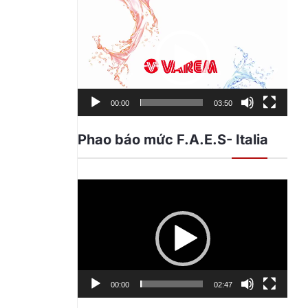
Trình
chơi
Video
00:00
03:50
Phao báo mức F.A.E.S- Italia
Trình
chơi
Video
00:00
02:47