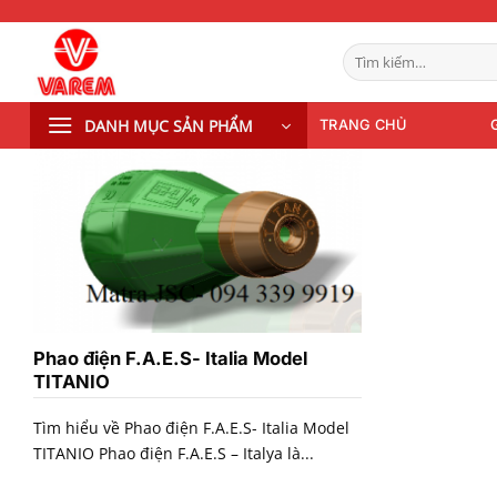
Bỏ
qua
Tìm
nội
kiếm:
dung
DANH MỤC SẢN PHẨM
TRANG CHỦ
Phao điện F.A.E.S- Italia Model
TITANIO
Tìm hiểu về Phao điện F.A.E.S- Italia Model
TITANIO Phao điện F.A.E.S – Italya là...