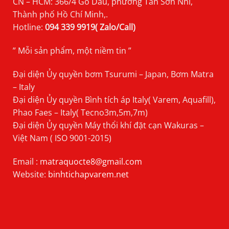
CN – HCM: 366/4 Gò Dầu, phường Tân Sơn Nhì,
Thành phố Hồ Chí Minh,.
Hotline:
094 339 9919( Zalo/Call)
” Mỗi sản phẩm, một niềm tin ”
Đại diện Ủy quyền bơm Tsurumi – Japan, Bơm Matra
– Italy
Đại diện Ủy quyền Bình tích áp Italy( Varem, Aquafill),
Phao Faes – Italy( Tecno3m,5m,7m)
Đại diện Ủy quyền Máy thổi khí đặt cạn Wakuras –
Việt Nam ( ISO 9001-2015)
Email :
matraquocte8@gmail.com
Website:
binhtichapvarem.net