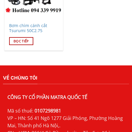
Bơm chìm cánh cắt
Tsurumi 50C2.75
ĐỌC TIẾP
VỀ CHÚNG TÔI
CÔNG TY CỔ PHẦN MATRA QUỐC TẾ
Mã số thuế:
0107298981
VP – HN: Số 41 Ngõ 1277 Giải Phóng, Phường Hoàng
Mai, Thành phố Hà Nội,.