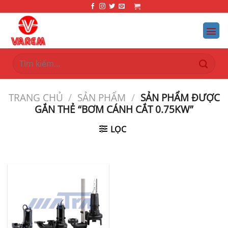
Bỏ
qua
nội
dung
Tìm
kiếm:
TRANG CHỦ
/
SẢN PHẨM
/
SẢN PHẨM ĐƯỢC
GẮN THẺ “BƠM CÁNH CẮT 0.75KW”
LỌC