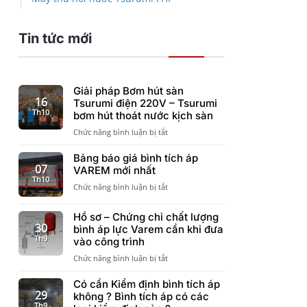
Tin tức mới
Giải pháp Bơm hút sàn
16
Tsurumi điện 220V – Tsurumi
Th10
bơm hút thoát nước kịch sàn
ở
Chức năng bình luận bị tắt
Giải
pháp
Bảng báo giá bình tích áp
Bơm
07
VAREM mới nhất
hút
Th10
ở
Chức năng bình luận bị tắt
sàn
Bảng
Tsurumi
báo
điện
Hồ sơ – Chứng chỉ chất lượng
giá
220V
30
bình áp lực Varem cần khi đưa
bình
–
Th9
vào công trình
tích
Tsurumi
áp
ở
Chức năng bình luận bị tắt
bơm
VAREM
Hồ
hút
mới
sơ
Có cần Kiểm định bình tích áp
thoát
nhất
–
29
nước
không ? Bình tích áp có các
Chứng
Th9
kịch