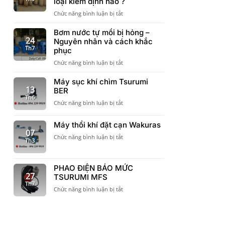
loại kiểm định nào ?
chỉ
sàn
ở
Chức năng bình luận bị tắt
chất
Có
lượng
cần
Bơm nước tự mồi bị hỏng –
bình
Kiểm
24
Nguyên nhân và cách khắc
áp
định
Th7
lực
phục
bình
Varem
ở
Chức năng bình luận bị tắt
tích
cần
Bơm
áp
khi
nước
Máy sục khí chìm Tsurumi
không
đưa
tự
13
BER
?
vào
mồi
Th6
Bình
công
ở
Chức năng bình luận bị tắt
bị
tích
trình
Máy
hỏng
áp
sục
–
Máy thổi khí đặt cạn Wakuras
có
khí
Nguyên
07
các
chìm
ở
Chức năng bình luận bị tắt
nhân
Th3
loại
Tsurumi
Máy
và
kiểm
BER
thổi
cách
định
khí
khắc
nào
PHAO ĐIỆN BÁO MỨC
đặt
phục
27
?
TSURUMI MFS
cạn
Th7
Wakuras
ở
Chức năng bình luận bị tắt
PHAO
ĐIỆN
BÁO
MỨC