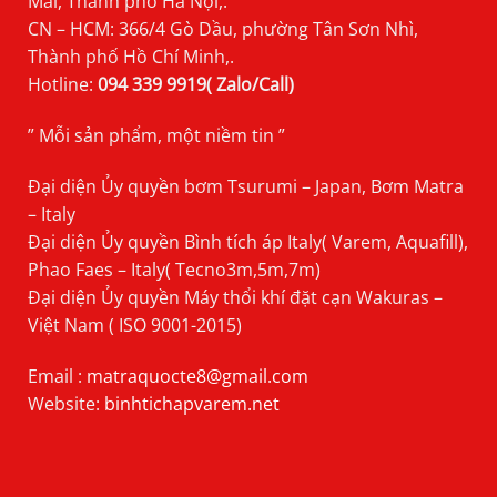
Mai, Thành phố Hà Nội,.
CN – HCM: 366/4 Gò Dầu, phường Tân Sơn Nhì,
Thành phố Hồ Chí Minh,.
Hotline:
094 339 9919( Zalo/Call)
” Mỗi sản phẩm, một niềm tin ”
Đại diện Ủy quyền bơm Tsurumi – Japan, Bơm Matra
– Italy
Đại diện Ủy quyền Bình tích áp Italy( Varem, Aquafill),
Phao Faes – Italy( Tecno3m,5m,7m)
Đại diện Ủy quyền Máy thổi khí đặt cạn Wakuras –
Việt Nam ( ISO 9001-2015)
Email :
matraquocte8@gmail.com
Website:
binhtichapvarem.net