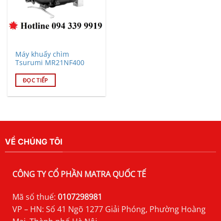
Máy khuấy chìm
Tsurumi MR21NF400
ĐỌC TIẾP
VỀ CHÚNG TÔI
CÔNG TY CỔ PHẦN MATRA QUỐC TẾ
Mã số thuế:
0107298981
VP – HN: Số 41 Ngõ 1277 Giải Phóng, Phường Hoàng