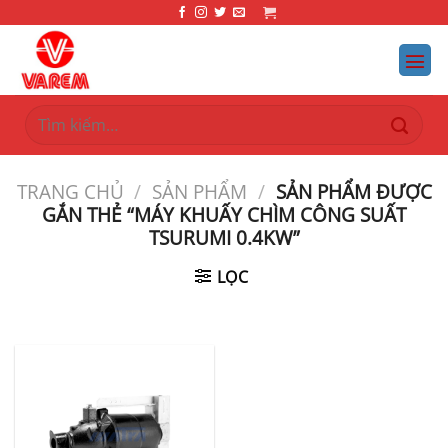
Bỏ
qua
nội
dung
Tìm
kiếm:
TRANG CHỦ
/
SẢN PHẨM
/
SẢN PHẨM ĐƯỢC
GẮN THẺ “MÁY KHUẤY CHÌM CÔNG SUẤT
TSURUMI 0.4KW”
LỌC