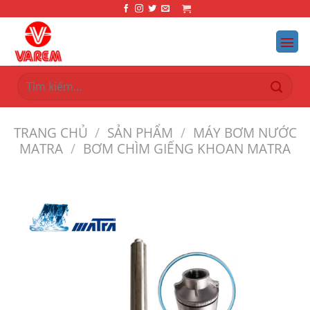
Bỏ
qua
nội
dung
Tìm
kiếm:
TRANG CHỦ
/
SẢN PHẨM
/
MÁY BƠM NƯỚC
MATRA
/
BƠM CHÌM GIẾNG KHOAN MATRA