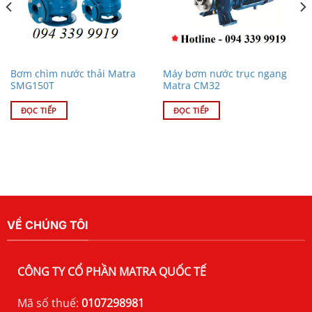
Bơm chìm nước thải Matra
Máy bơm nước trục ngang
SMG150T
Matra CM32
ĐỌC TIẾP
ĐỌC TIẾP
VỀ CHÚNG TÔI
CÔNG TY CỔ PHẦN MATRA QUỐC TẾ
Mã số thuế:
0107298981