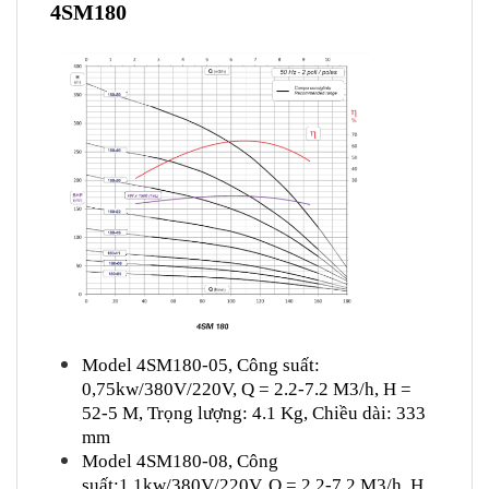
4SM180
Model 4SM180-05,
Công suất:
0,75kw/380V/220V, Q = 2.2-7.2 M3/h, H =
52-5 M
,
Trọng lượng: 4.1 Kg,
Chiều dài: 333
mm
Model 4SM180-08,
Công
suất:1,1kw/380V/220V, Q = 2.2-7.2 M3/h, H